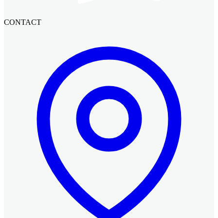
CONTACT