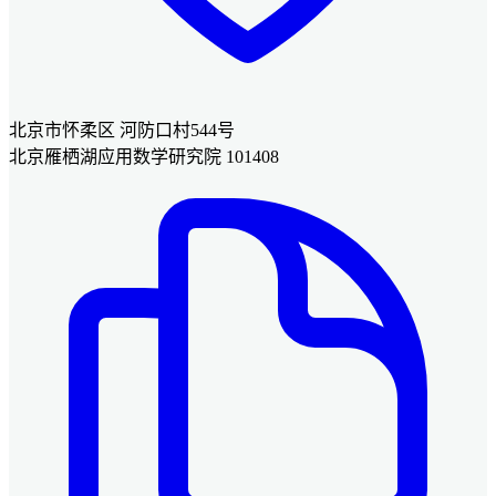
北京市怀柔区 河防口村544号
北京雁栖湖应用数学研究院 101408