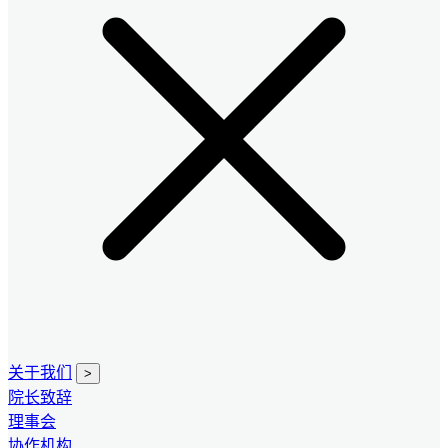
关于我们
>
院长致辞
理事会
协作机构