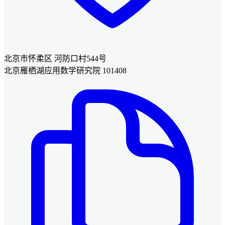
北京市怀柔区 河防口村544号
北京雁栖湖应用数学研究院 101408