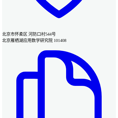
北京市怀柔区 河防口村544号
北京雁栖湖应用数学研究院 101408