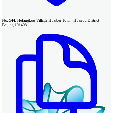
No. 544, Hefangkou Village Huaibei Town, Huairou District
Beijing 101408