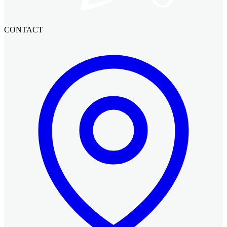
CONTACT