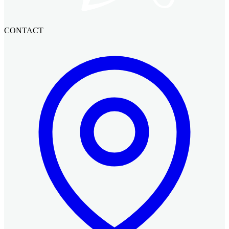
CONTACT