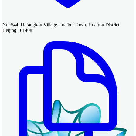
No. 544, Hefangkou Village Huaibei Town, Huairou District
Beijing 101408