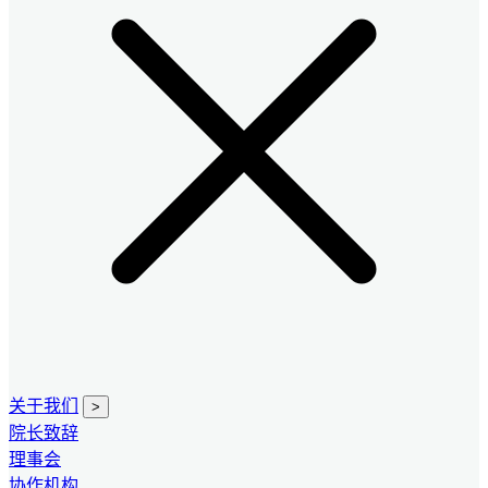
关于我们
>
院长致辞
理事会
协作机构