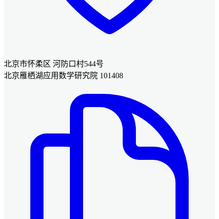
北京市怀柔区 河防口村544号
北京雁栖湖应用数学研究院 101408