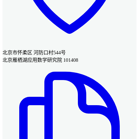
北京市怀柔区 河防口村544号
北京雁栖湖应用数学研究院 101408