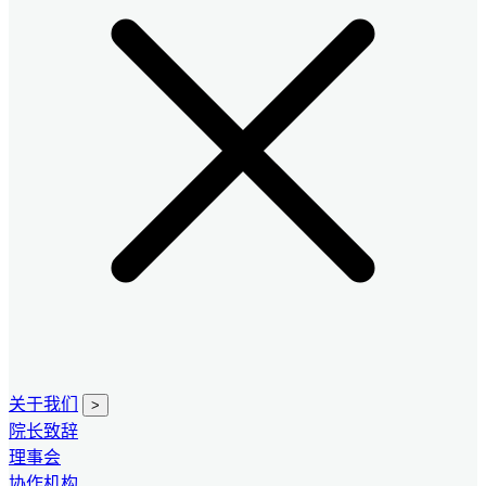
关于我们
>
院长致辞
理事会
协作机构