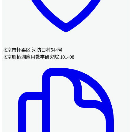
北京市怀柔区 河防口村544号
北京雁栖湖应用数学研究院 101408