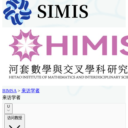
BIMSA
>
来访学者
来访学者
U
访问教授