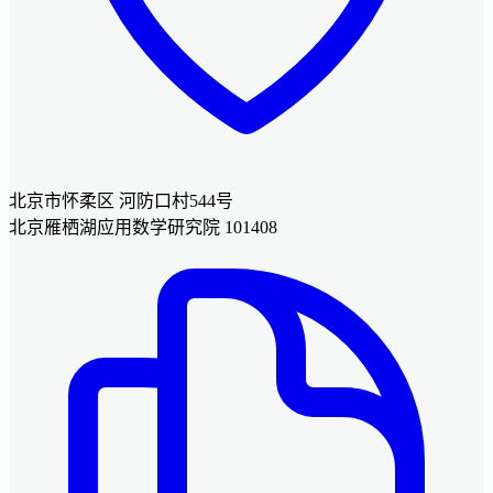
北京市怀柔区 河防口村544号
北京雁栖湖应用数学研究院 101408