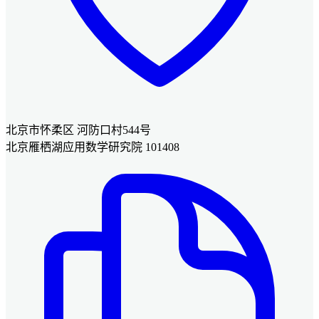
北京市怀柔区 河防口村544号
北京雁栖湖应用数学研究院 101408