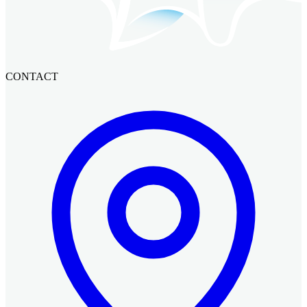
CONTACT