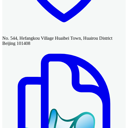
No. 544, Hefangkou Village Huaibei Town, Huairou District
Beijing 101408