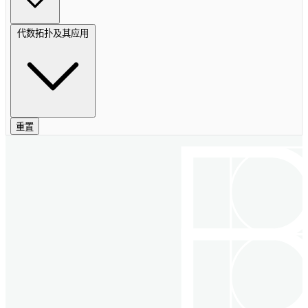
代数拓扑及其应用
重置