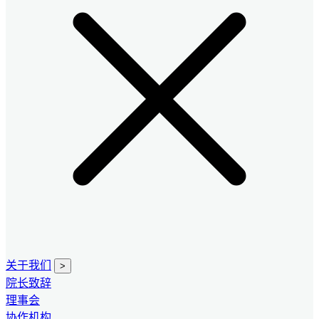
关于我们
>
院长致辞
理事会
协作机构