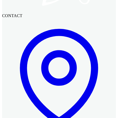
CONTACT