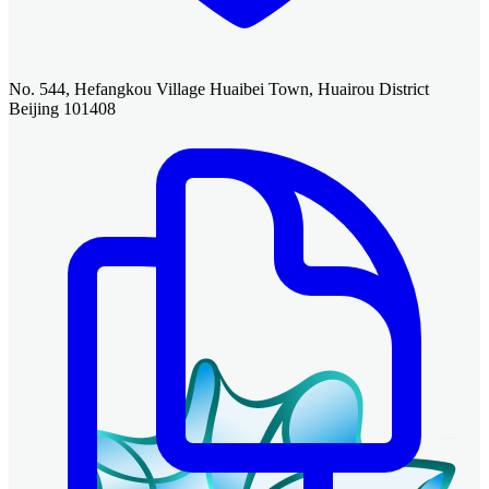
No. 544, Hefangkou Village Huaibei Town, Huairou District
Beijing 101408