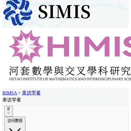
BIMSA
>
来访学者
来访学者
B
访问教授