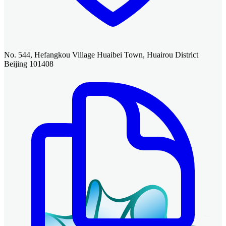
No. 544, Hefangkou Village Huaibei Town, Huairou District
Beijing 101408