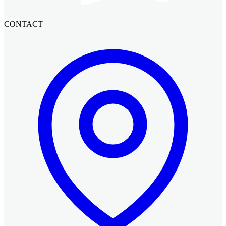
CONTACT