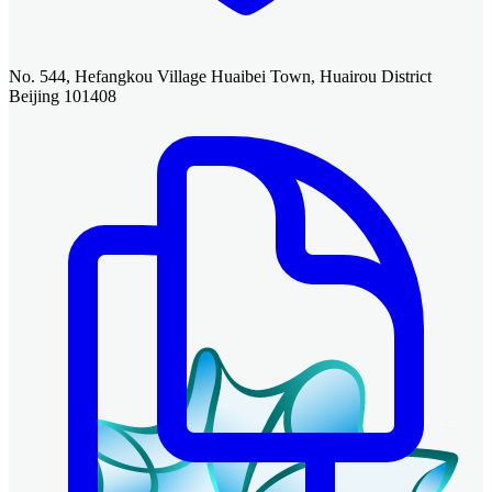
No. 544, Hefangkou Village Huaibei Town, Huairou District
Beijing 101408