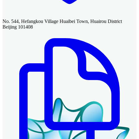
No. 544, Hefangkou Village Huaibei Town, Huairou District
Beijing 101408