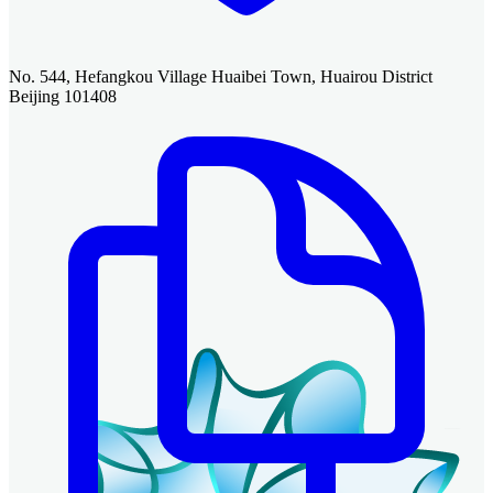
No. 544, Hefangkou Village Huaibei Town, Huairou District
Beijing 101408