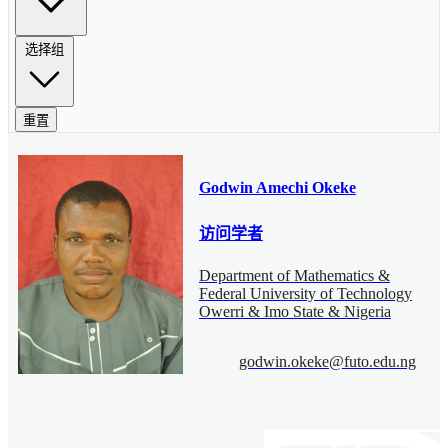
选择组
重置
Godwin Amechi Okeke
访问学者
Department of Mathematics &
Federal University of Technology
Owerri & Imo State & Nigeria
godwin.okeke@futo.edu.ng