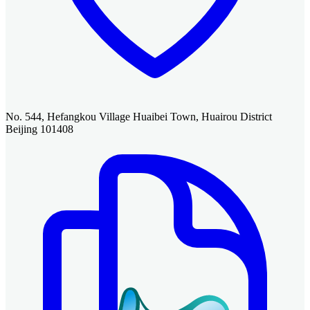
No. 544, Hefangkou Village Huaibei Town, Huairou District
Beijing 101408