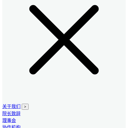
关于我们
>
院长致辞
理事会
协作机构