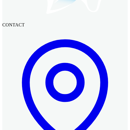
CONTACT