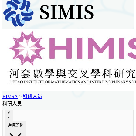
BIMSA
>
科研人员
科研人员
Y
选择职称