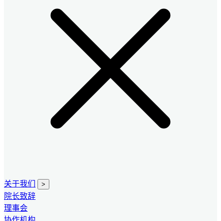
关于我们
>
院长致辞
理事会
协作机构