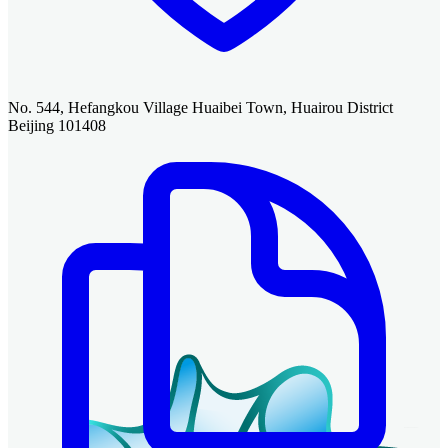
No. 544, Hefangkou Village Huaibei Town, Huairou District
Beijing 101408