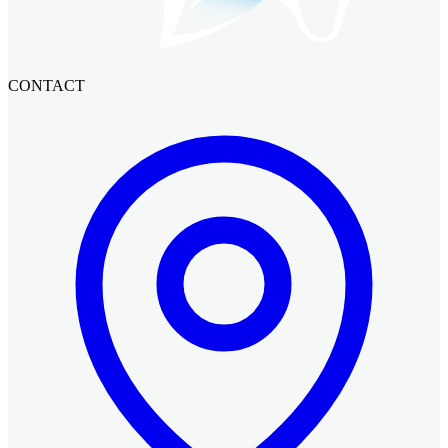
CONTACT