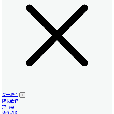
关于我们
>
院长致辞
理事会
协作机构