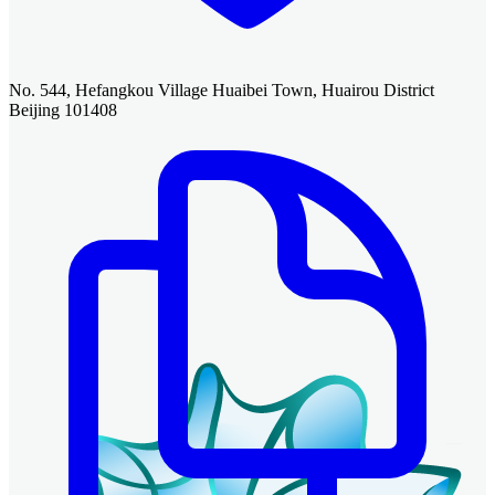
No. 544, Hefangkou Village Huaibei Town, Huairou District
Beijing 101408