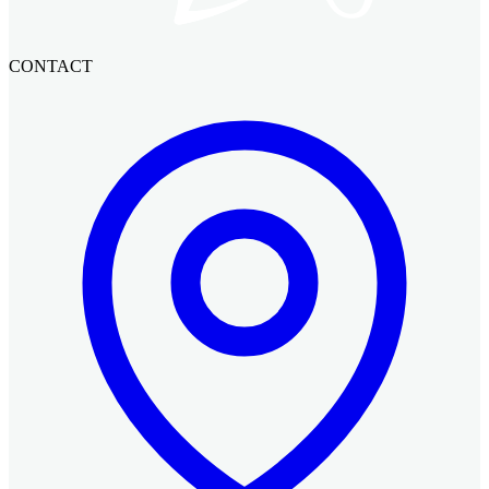
CONTACT