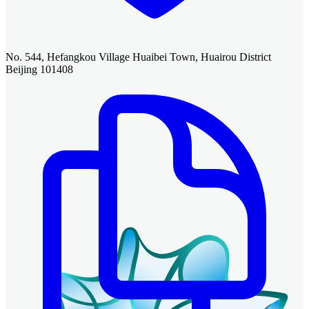
No. 544, Hefangkou Village Huaibei Town, Huairou District
Beijing 101408