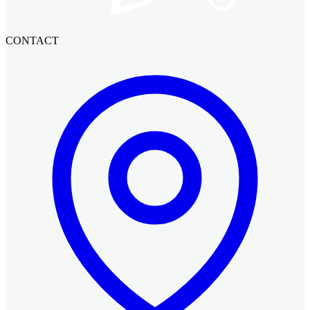
CONTACT