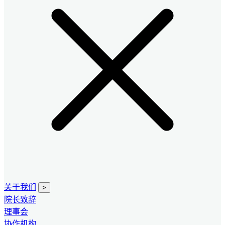
关于我们
>
院长致辞
理事会
协作机构