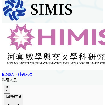
BIMSA
>
科研人员
科研人员
D
助理研究员