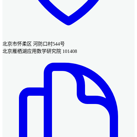
北京市怀柔区 河防口村544号
北京雁栖湖应用数学研究院 101408