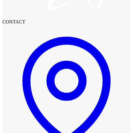
CONTACT