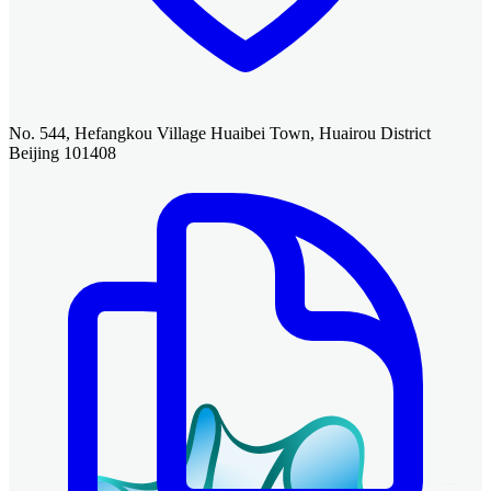
No. 544, Hefangkou Village Huaibei Town, Huairou District
Beijing 101408