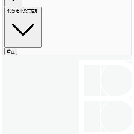
代数拓扑及其应用
重置