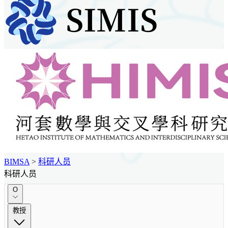
BIMSA
>
科研人员
科研人员
O
教授