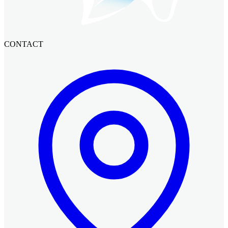
CONTACT