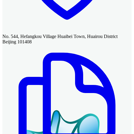
No. 544, Hefangkou Village Huaibei Town, Huairou District
Beijing 101408