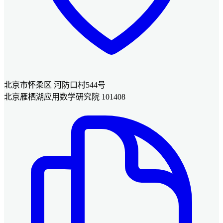
北京市怀柔区 河防口村544号
北京雁栖湖应用数学研究院 101408