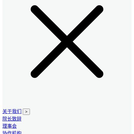
关于我们
>
院长致辞
理事会
协作机构