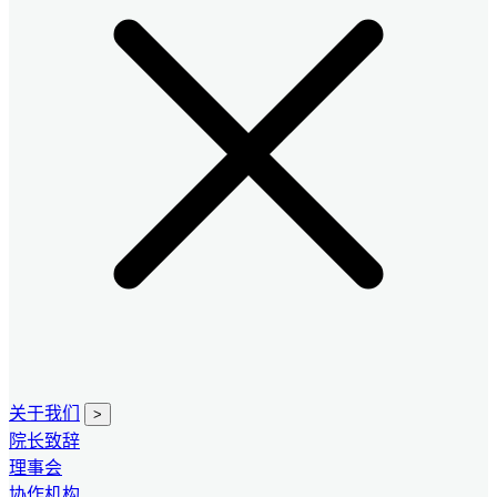
关于我们
>
院长致辞
理事会
协作机构