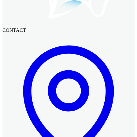
CONTACT