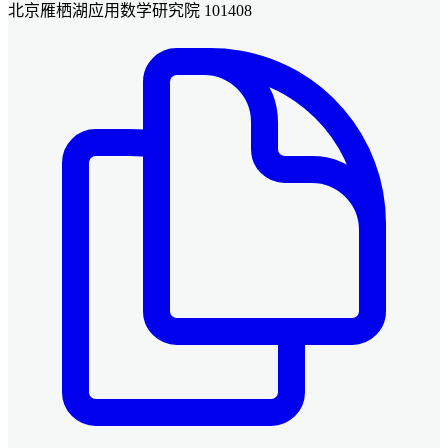
北京雁栖湖应用数学研究院 101408