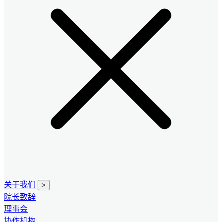
关于我们
>
院长致辞
理事会
协作机构