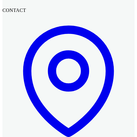
CONTACT