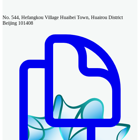
No. 544, Hefangkou Village Huaibei Town, Huairou District
Beijing 101408