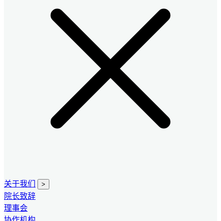
关于我们
>
院长致辞
理事会
协作机构