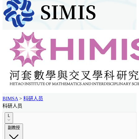
BIMSA
>
科研人员
科研人员
L
副教授