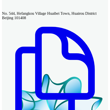
No. 544, Hefangkou Village Huaibei Town, Huairou District
Beijing 101408