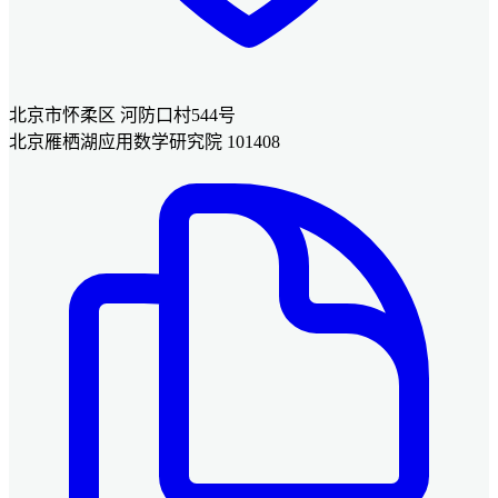
北京市怀柔区 河防口村544号
北京雁栖湖应用数学研究院 101408