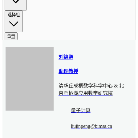
选择组
重置
刘锦鹏
助理教授
清华丘成桐数学科学中心 & 北
京雁栖湖应用数学研究院
量子计算
liujinpeng@bimsa.cn