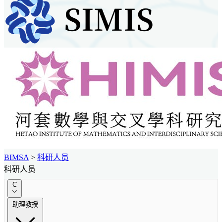
BIMSA
>
科研人员
科研人员
C
助理教授