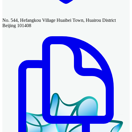
No. 544, Hefangkou Village Huaibei Town, Huairou District
Beijing 101408