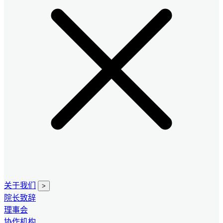
关于我们
>
院长致辞
理事会
协作机构