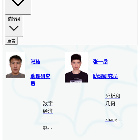
选择组
重置
张琦
张一岳
助理研究
助理研究员
员
分析和
数字
几何
经济
zhangyiyue@bimsa.cn
qzhang@bimsa.cn