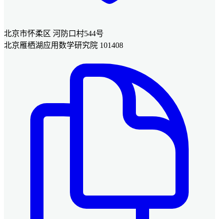
北京市怀柔区 河防口村544号
北京雁栖湖应用数学研究院 101408