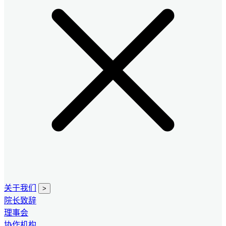
关于我们
>
院长致辞
理事会
协作机构