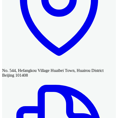
No. 544, Hefangkou Village Huaibei Town, Huairou District
Beijing 101408