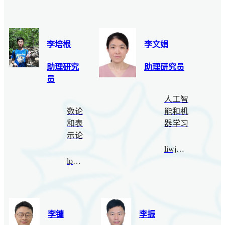
李培根
李文娟
助理研究
助理研究员
员
人工智
数论
能和机
和表
器学习
示论
liwj@bimsa.cn
lpg22@bimsa.cn
李镛
李振