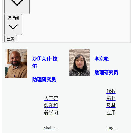
选择组
重置
沙伊莱什·拉
李京艳
尔
助理研究员
助理研究员
代数
人工智
拓扑
能和机
及其
器学习
应用
shaileshlal@bimsa.cn
jingyanli@bimsa.cn