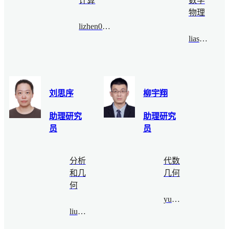
计算
数学
物理
lizhen0102@bimsa.cn
liashyk@bimsa.cn
刘思序
柳宇翔
助理研究
助理研究
员
员
分析
代数
和几
几何
何
yuxliu@bimsa.cn
liusixu@bimsa.cn