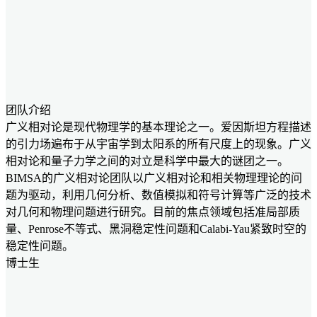
团队介绍
广义相对论是现代物理学的基本理论之一。爱因斯坦方程描述
的引力场遍布于从宇宙学到太阳系的所有尺度上的现象。广义
相对论和量子力学之间的对立是科学中最大的谜团之一。
BIMSA的广义相对论团队以广义相对论和相关物理理论的问
题为驱动，利用几何分析、数值模拟和符号计算等广泛的技术
对几何和物理问题进行研究。目前的焦点领域包括准局部质
量、Penrose不等式、黑洞稳定性问题和Calabi-Yau紧致时空的
稳定性问题。
博士生