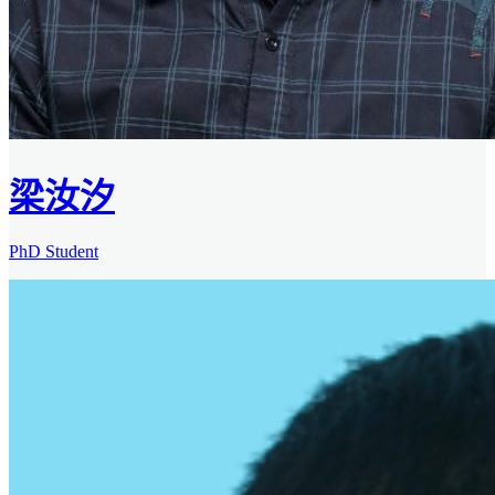
梁汝汐
PhD Student