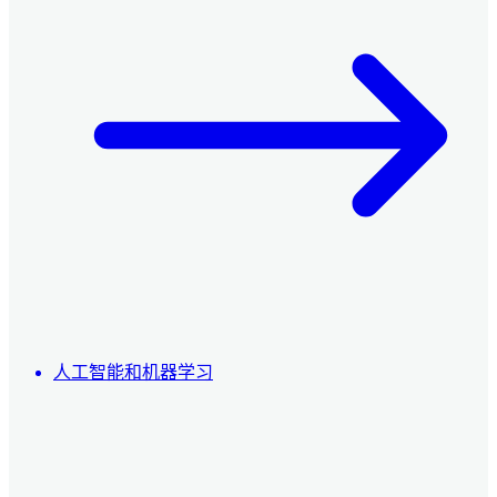
人工智能和机器学习