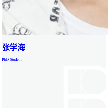
张学海
PhD Student