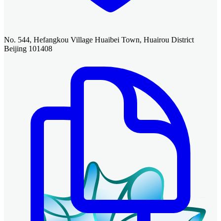
No. 544, Hefangkou Village Huaibei Town, Huairou District
Beijing 101408