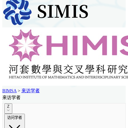
BIMSA
>
来访学者
来访学者
Z
访问学者