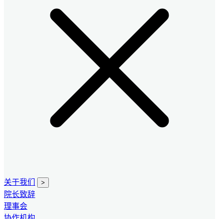
关于我们
>
院长致辞
理事会
协作机构