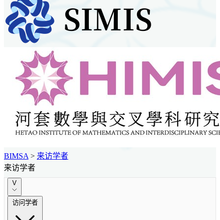
BIMSA
>
来访学者
来访学者
V
访问学者