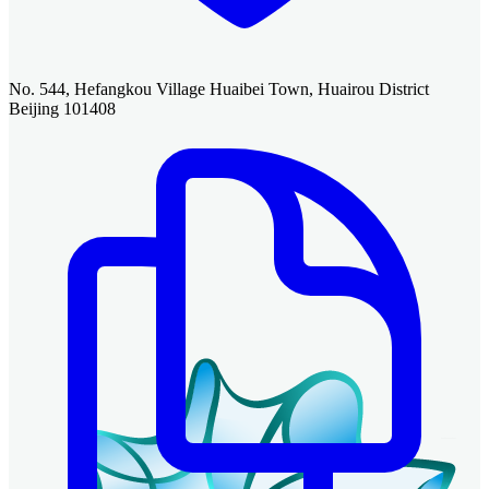
No. 544, Hefangkou Village Huaibei Town, Huairou District
Beijing 101408