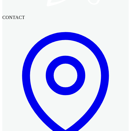
CONTACT