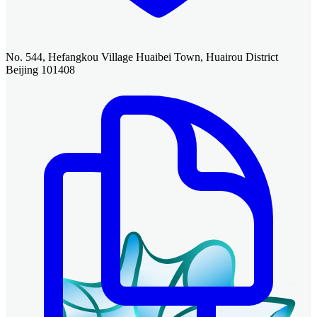
No. 544, Hefangkou Village Huaibei Town, Huairou District
Beijing 101408