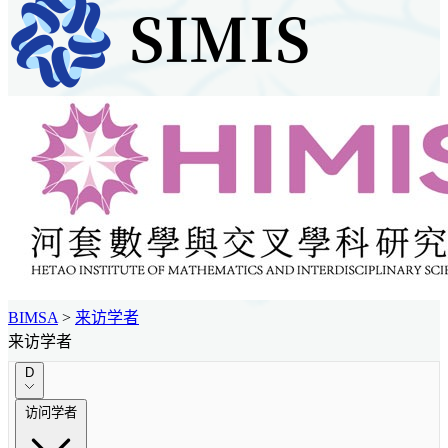
BIMSA
>
来访学者
来访学者
D
访问学者