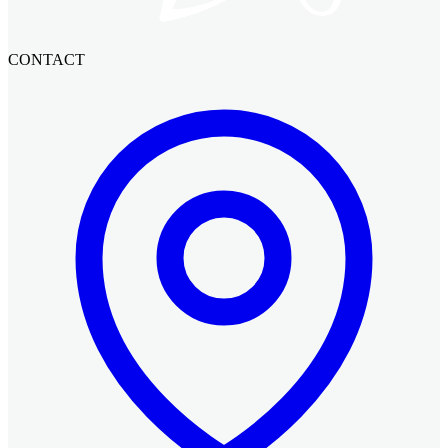
CONTACT