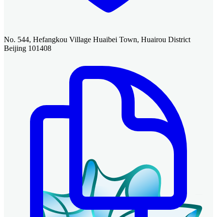
No. 544, Hefangkou Village Huaibei Town, Huairou District
Beijing 101408