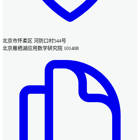
北京市怀柔区 河防口村544号
北京雁栖湖应用数学研究院 101408