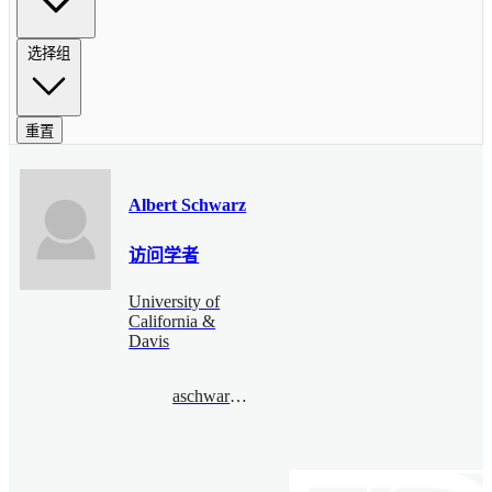
选择组
重置
Albert Schwarz
访问学者
University of
California &
Davis
aschwarz@gmail.com