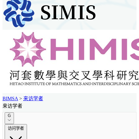
BIMSA
>
来访学者
来访学者
G
访问学者