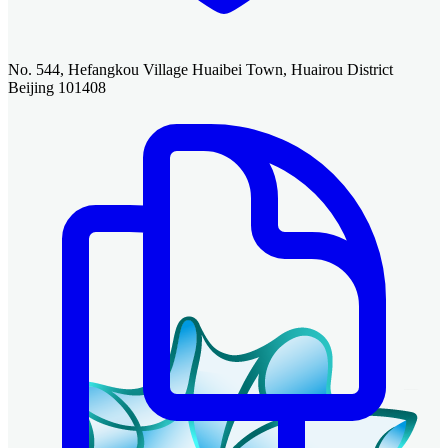
No. 544, Hefangkou Village Huaibei Town, Huairou District
Beijing 101408