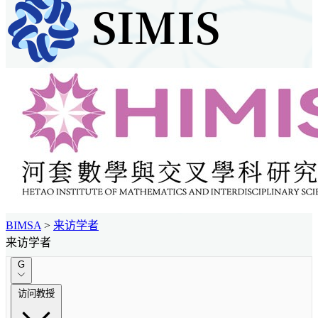
BIMSA
>
来访学者
来访学者
G
访问教授