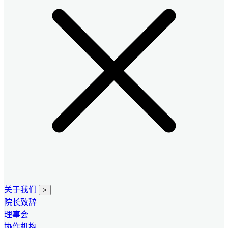
关于我们
>
院长致辞
理事会
协作机构