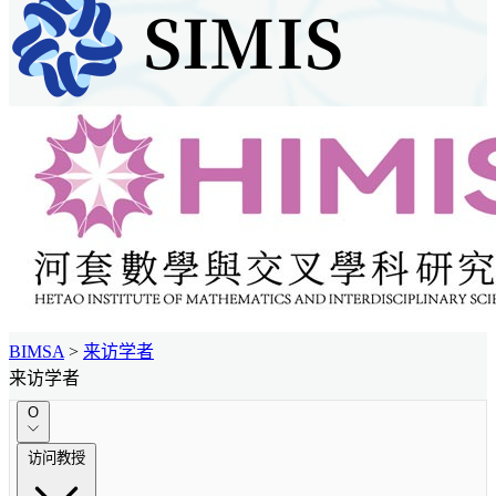
BIMSA
>
来访学者
来访学者
O
访问教授