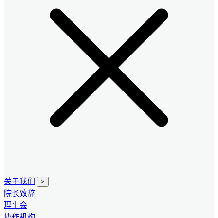
关于我们
>
院长致辞
理事会
协作机构