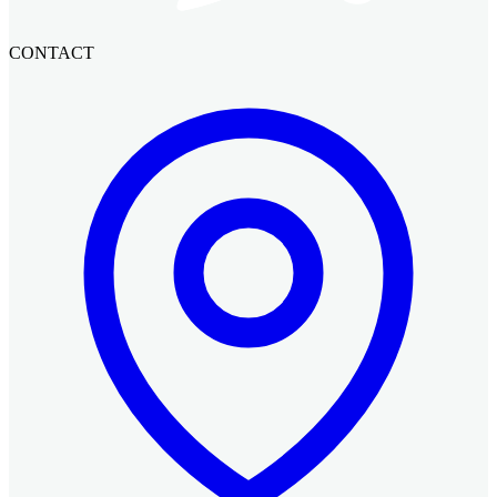
CONTACT