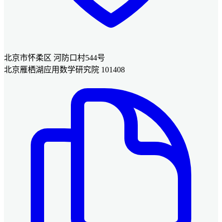
北京市怀柔区 河防口村544号
北京雁栖湖应用数学研究院 101408