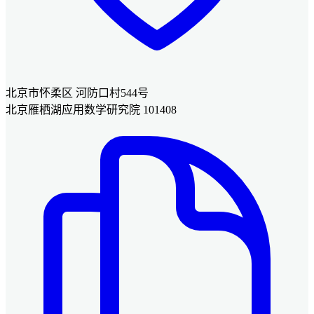
北京市怀柔区 河防口村544号
北京雁栖湖应用数学研究院 101408