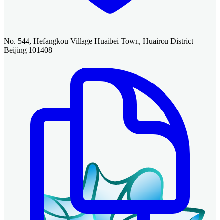
No. 544, Hefangkou Village Huaibei Town, Huairou District
Beijing 101408