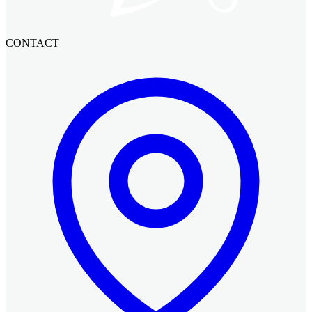
CONTACT