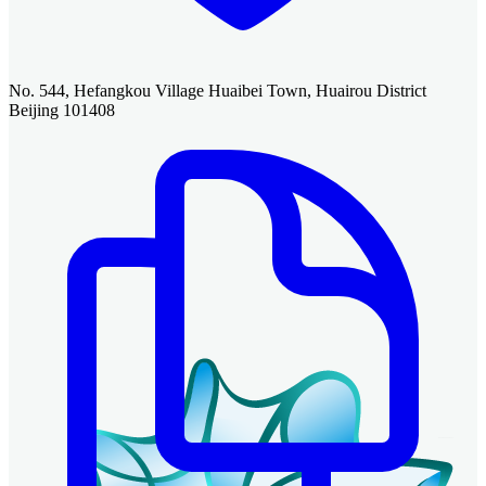
No. 544, Hefangkou Village Huaibei Town, Huairou District
Beijing 101408