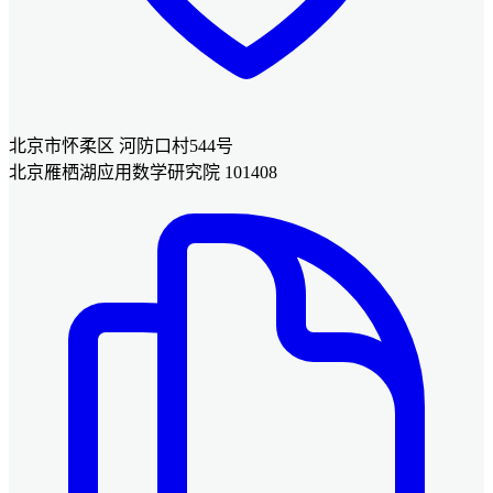
北京市怀柔区 河防口村544号
北京雁栖湖应用数学研究院 101408