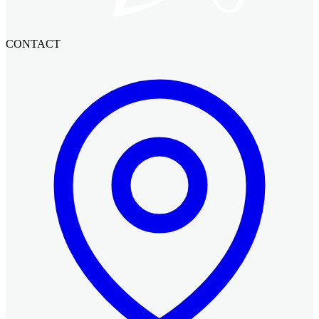
CONTACT